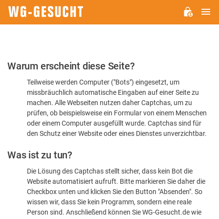
H
WG-
GESUCHT.DE
Bitte
Warum erscheint diese Seite?
bestätigen
Teilweise werden Computer ("Bots") eingesetzt, um
Sie,
missbräuchlich automatische Eingaben auf einer Seite zu
dass
machen. Alle Webseiten nutzen daher Captchas, um zu
Sie
prüfen, ob beispielsweise ein Formular von einem Menschen
oder einem Computer ausgefüllt wurde. Captchas sind für
ein
den Schutz einer Website oder eines Dienstes unverzichtbar.
Mensch
Was ist zu tun?
sind
Die Lösung des Captchas stellt sicher, dass kein Bot die
Website automatisiert aufruft. Bitte markieren Sie daher die
Checkbox unten und klicken Sie den Button "Absenden". So
wissen wir, dass Sie kein Programm, sondern eine reale
Person sind. Anschließend können Sie WG-Gesucht.de wie