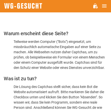
H
WG-
GESUCHT.DE
Bitte
Warum erscheint diese Seite?
bestätigen
Teilweise werden Computer ("Bots") eingesetzt, um
Sie,
missbräuchlich automatische Eingaben auf einer Seite zu
dass
machen. Alle Webseiten nutzen daher Captchas, um zu
Sie
prüfen, ob beispielsweise ein Formular von einem Menschen
oder einem Computer ausgefüllt wurde. Captchas sind für
ein
den Schutz einer Website oder eines Dienstes unverzichtbar.
Mensch
Was ist zu tun?
sind
Die Lösung des Captchas stellt sicher, dass kein Bot die
Website automatisiert aufruft. Bitte markieren Sie daher die
Checkbox unten und klicken Sie den Button "Absenden". So
wissen wir, dass Sie kein Programm, sondern eine reale
Person sind. Anschließend können Sie WG-Gesucht.de wie