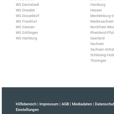
WG Darmstadt
Hamburg
WG Dresden
Hessen
WG Düsseldorf
Mecklenburg-
WG Frankfurt
Niedersachsen
WG Giessen
Nordrhein-Wes
WG Göttingen
Rheinland-Pfal
WG Hamburg
Saarland
Sachsen
Sachsen-Anhal
Schleswig-Hols
Thüringen
Hilfebereich
|
Impressum
|
AGB
|
Mediadaten
|
Datenschut
Einstellungen