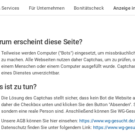
 Services
Für Unternehmen
Bonitätscheck
Anzeige i
te
um erscheint diese Seite?
stätigen
Teilweise werden Computer ("Bots") eingesetzt, um missbräuchlic
,
zu machen. Alle Webseiten nutzen daher Captchas, um zu prüfen, o
einem Menschen oder einem Computer ausgefüllt wurde. Captchas 
ss
eines Dienstes unverzichtbar.
e
 ist zu tun?
n
Die Lösung des Captchas stellt sicher, dass kein Bot die Website au
nsch
daher die Checkbox unten und klicken Sie den Button "Absenden". 
sondern eine reale Person sind. Anschließend können Sie WG-Gesuc
nd
Unsere AGB können Sie hier einsehen:
https://www.wg-gesucht.de
Datenschutz finden Sie unter folgendem Link:
https://www.wg-gesu