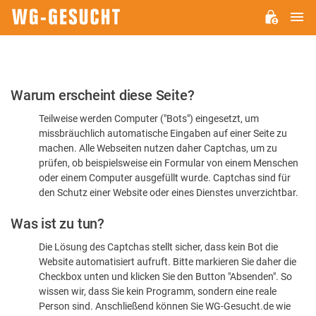
H
WG-
GESUCHT.DE
Bitte
Warum erscheint diese Seite?
bestätigen
Teilweise werden Computer ("Bots") eingesetzt, um
Sie,
missbräuchlich automatische Eingaben auf einer Seite zu
dass
machen. Alle Webseiten nutzen daher Captchas, um zu
Sie
prüfen, ob beispielsweise ein Formular von einem Menschen
oder einem Computer ausgefüllt wurde. Captchas sind für
ein
den Schutz einer Website oder eines Dienstes unverzichtbar.
Mensch
Was ist zu tun?
sind
Die Lösung des Captchas stellt sicher, dass kein Bot die
Website automatisiert aufruft. Bitte markieren Sie daher die
Checkbox unten und klicken Sie den Button "Absenden". So
wissen wir, dass Sie kein Programm, sondern eine reale
Person sind. Anschließend können Sie WG-Gesucht.de wie