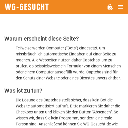
H
WG-
GESUCHT.DE
Bitte
Warum erscheint diese Seite?
bestätigen
Teilweise werden Computer ("Bots") eingesetzt, um
Sie,
missbräuchlich automatische Eingaben auf einer Seite zu
dass
machen. Alle Webseiten nutzen daher Captchas, um zu
Sie
prüfen, ob beispielsweise ein Formular von einem Menschen
oder einem Computer ausgefüllt wurde. Captchas sind für
ein
den Schutz einer Website oder eines Dienstes unverzichtbar.
Mensch
Was ist zu tun?
sind
Die Lösung des Captchas stellt sicher, dass kein Bot die
Website automatisiert aufruft. Bitte markieren Sie daher die
Checkbox unten und klicken Sie den Button "Absenden". So
wissen wir, dass Sie kein Programm, sondern eine reale
Person sind. Anschließend können Sie WG-Gesucht.de wie