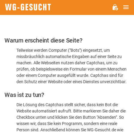
H
WG-
GESUCHT.DE
Bitte
Warum erscheint diese Seite?
bestätigen
Teilweise werden Computer ("Bots") eingesetzt, um
Sie,
missbräuchlich automatische Eingaben auf einer Seite zu
dass
machen. Alle Webseiten nutzen daher Captchas, um zu
Sie
prüfen, ob beispielsweise ein Formular von einem Menschen
oder einem Computer ausgefüllt wurde. Captchas sind für
ein
den Schutz einer Website oder eines Dienstes unverzichtbar.
Mensch
Was ist zu tun?
sind
Die Lösung des Captchas stellt sicher, dass kein Bot die
Website automatisiert aufruft. Bitte markieren Sie daher die
Checkbox unten und klicken Sie den Button "Absenden". So
wissen wir, dass Sie kein Programm, sondern eine reale
Person sind. Anschließend können Sie WG-Gesucht.de wie