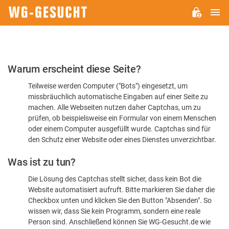
H
WG-
GESUCHT.DE
Bitte
Warum erscheint diese Seite?
bestätigen
Teilweise werden Computer ("Bots") eingesetzt, um
Sie,
missbräuchlich automatische Eingaben auf einer Seite zu
dass
machen. Alle Webseiten nutzen daher Captchas, um zu
Sie
prüfen, ob beispielsweise ein Formular von einem Menschen
oder einem Computer ausgefüllt wurde. Captchas sind für
ein
den Schutz einer Website oder eines Dienstes unverzichtbar.
Mensch
Was ist zu tun?
sind
Die Lösung des Captchas stellt sicher, dass kein Bot die
Website automatisiert aufruft. Bitte markieren Sie daher die
Checkbox unten und klicken Sie den Button "Absenden". So
wissen wir, dass Sie kein Programm, sondern eine reale
Person sind. Anschließend können Sie WG-Gesucht.de wie