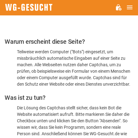
H
WG-
GESUCHT.DE
Bitte
Warum erscheint diese Seite?
bestätigen
Teilweise werden Computer ("Bots") eingesetzt, um
Sie,
missbräuchlich automatische Eingaben auf einer Seite zu
dass
machen. Alle Webseiten nutzen daher Captchas, um zu
Sie
prüfen, ob beispielsweise ein Formular von einem Menschen
oder einem Computer ausgefüllt wurde. Captchas sind für
ein
den Schutz einer Website oder eines Dienstes unverzichtbar.
Mensch
Was ist zu tun?
sind
Die Lösung des Captchas stellt sicher, dass kein Bot die
Website automatisiert aufruft. Bitte markieren Sie daher die
Checkbox unten und klicken Sie den Button "Absenden". So
wissen wir, dass Sie kein Programm, sondern eine reale
Person sind. Anschließend können Sie WG-Gesucht.de wie