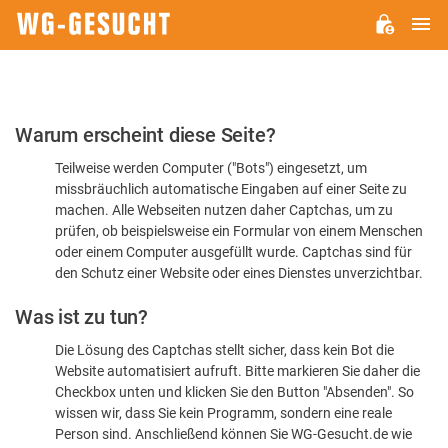
H
WG-
GESUCHT.DE
Bitte
Warum erscheint diese Seite?
bestätigen
Teilweise werden Computer ("Bots") eingesetzt, um
Sie,
missbräuchlich automatische Eingaben auf einer Seite zu
dass
machen. Alle Webseiten nutzen daher Captchas, um zu
Sie
prüfen, ob beispielsweise ein Formular von einem Menschen
oder einem Computer ausgefüllt wurde. Captchas sind für
ein
den Schutz einer Website oder eines Dienstes unverzichtbar.
Mensch
Was ist zu tun?
sind
Die Lösung des Captchas stellt sicher, dass kein Bot die
Website automatisiert aufruft. Bitte markieren Sie daher die
Checkbox unten und klicken Sie den Button "Absenden". So
wissen wir, dass Sie kein Programm, sondern eine reale
Person sind. Anschließend können Sie WG-Gesucht.de wie