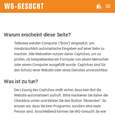
H
WG-
GESUCHT.DE
Bitte
Warum erscheint diese Seite?
bestätigen
Teilweise werden Computer ("Bots") eingesetzt, um
Sie,
missbräuchlich automatische Eingaben auf einer Seite zu
dass
machen. Alle Webseiten nutzen daher Captchas, um zu
Sie
prüfen, ob beispielsweise ein Formular von einem Menschen
oder einem Computer ausgefüllt wurde. Captchas sind für
ein
den Schutz einer Website oder eines Dienstes unverzichtbar.
Mensch
Was ist zu tun?
sind
Die Lösung des Captchas stellt sicher, dass kein Bot die
Website automatisiert aufruft. Bitte markieren Sie daher die
Checkbox unten und klicken Sie den Button "Absenden". So
wissen wir, dass Sie kein Programm, sondern eine reale
Person sind. Anschließend können Sie WG-Gesucht.de wie