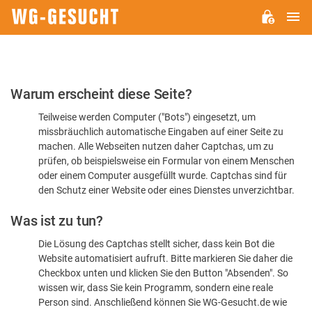
H
WG-
GESUCHT.DE
Bitte
Warum erscheint diese Seite?
bestätigen
Teilweise werden Computer ("Bots") eingesetzt, um
Sie,
missbräuchlich automatische Eingaben auf einer Seite zu
dass
machen. Alle Webseiten nutzen daher Captchas, um zu
Sie
prüfen, ob beispielsweise ein Formular von einem Menschen
oder einem Computer ausgefüllt wurde. Captchas sind für
ein
den Schutz einer Website oder eines Dienstes unverzichtbar.
Mensch
Was ist zu tun?
sind
Die Lösung des Captchas stellt sicher, dass kein Bot die
Website automatisiert aufruft. Bitte markieren Sie daher die
Checkbox unten und klicken Sie den Button "Absenden". So
wissen wir, dass Sie kein Programm, sondern eine reale
Person sind. Anschließend können Sie WG-Gesucht.de wie