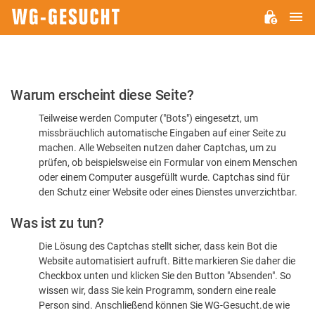
H
WG-
GESUCHT.DE
Bitte
Warum erscheint diese Seite?
bestätigen
Teilweise werden Computer ("Bots") eingesetzt, um
Sie,
missbräuchlich automatische Eingaben auf einer Seite zu
dass
machen. Alle Webseiten nutzen daher Captchas, um zu
Sie
prüfen, ob beispielsweise ein Formular von einem Menschen
oder einem Computer ausgefüllt wurde. Captchas sind für
ein
den Schutz einer Website oder eines Dienstes unverzichtbar.
Mensch
Was ist zu tun?
sind
Die Lösung des Captchas stellt sicher, dass kein Bot die
Website automatisiert aufruft. Bitte markieren Sie daher die
Checkbox unten und klicken Sie den Button "Absenden". So
wissen wir, dass Sie kein Programm, sondern eine reale
Person sind. Anschließend können Sie WG-Gesucht.de wie