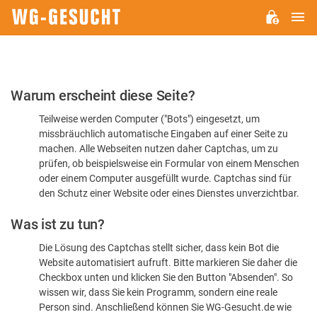
H
WG-
GESUCHT.DE
Bitte
Warum erscheint diese Seite?
bestätigen
Teilweise werden Computer ("Bots") eingesetzt, um
Sie,
missbräuchlich automatische Eingaben auf einer Seite zu
dass
machen. Alle Webseiten nutzen daher Captchas, um zu
Sie
prüfen, ob beispielsweise ein Formular von einem Menschen
oder einem Computer ausgefüllt wurde. Captchas sind für
ein
den Schutz einer Website oder eines Dienstes unverzichtbar.
Mensch
Was ist zu tun?
sind
Die Lösung des Captchas stellt sicher, dass kein Bot die
Website automatisiert aufruft. Bitte markieren Sie daher die
Checkbox unten und klicken Sie den Button "Absenden". So
wissen wir, dass Sie kein Programm, sondern eine reale
Person sind. Anschließend können Sie WG-Gesucht.de wie