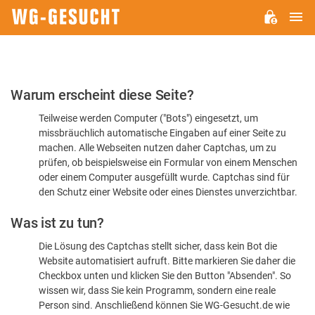
H
WG-
GESUCHT.DE
Bitte
Warum erscheint diese Seite?
bestätigen
Teilweise werden Computer ("Bots") eingesetzt, um
Sie,
missbräuchlich automatische Eingaben auf einer Seite zu
dass
machen. Alle Webseiten nutzen daher Captchas, um zu
Sie
prüfen, ob beispielsweise ein Formular von einem Menschen
oder einem Computer ausgefüllt wurde. Captchas sind für
ein
den Schutz einer Website oder eines Dienstes unverzichtbar.
Mensch
Was ist zu tun?
sind
Die Lösung des Captchas stellt sicher, dass kein Bot die
Website automatisiert aufruft. Bitte markieren Sie daher die
Checkbox unten und klicken Sie den Button "Absenden". So
wissen wir, dass Sie kein Programm, sondern eine reale
Person sind. Anschließend können Sie WG-Gesucht.de wie