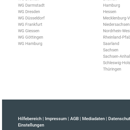
WG Darmstadt
Hamburg
WG Dresden
Hessen
WG Düsseldorf
Mecklenburg-
WG Frankfurt
Niedersachsen
WG Giessen
Nordrhein-Wes
WG Göttingen
Rheinland-Pfal
WG Hamburg
Saarland
Sachsen
Sachsen-Anhal
Schleswig-Hols
Thüringen
Hilfebereich
|
Impressum
|
AGB
|
Mediadaten
|
Datenschut
Einstellungen