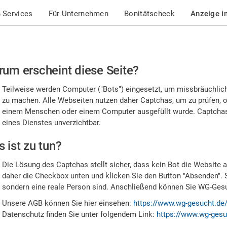
 Services
Für Unternehmen
Bonitätscheck
Anzeige i
te
um erscheint diese Seite?
stätigen
Teilweise werden Computer ("Bots") eingesetzt, um missbräuchlic
,
zu machen. Alle Webseiten nutzen daher Captchas, um zu prüfen, o
einem Menschen oder einem Computer ausgefüllt wurde. Captchas 
ss
eines Dienstes unverzichtbar.
e
 ist zu tun?
n
Die Lösung des Captchas stellt sicher, dass kein Bot die Website au
nsch
daher die Checkbox unten und klicken Sie den Button "Absenden". 
sondern eine reale Person sind. Anschließend können Sie WG-Gesuc
nd
Unsere AGB können Sie hier einsehen:
https://www.wg-gesucht.de
Datenschutz finden Sie unter folgendem Link:
https://www.wg-gesu