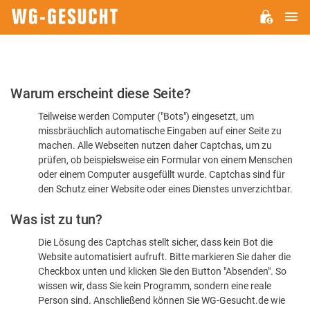
H
WG-
GESUCHT.DE
Bitte
Warum erscheint diese Seite?
bestätigen
Teilweise werden Computer ("Bots") eingesetzt, um
Sie,
missbräuchlich automatische Eingaben auf einer Seite zu
dass
machen. Alle Webseiten nutzen daher Captchas, um zu
Sie
prüfen, ob beispielsweise ein Formular von einem Menschen
oder einem Computer ausgefüllt wurde. Captchas sind für
ein
den Schutz einer Website oder eines Dienstes unverzichtbar.
Mensch
Was ist zu tun?
sind
Die Lösung des Captchas stellt sicher, dass kein Bot die
Website automatisiert aufruft. Bitte markieren Sie daher die
Checkbox unten und klicken Sie den Button "Absenden". So
wissen wir, dass Sie kein Programm, sondern eine reale
Person sind. Anschließend können Sie WG-Gesucht.de wie