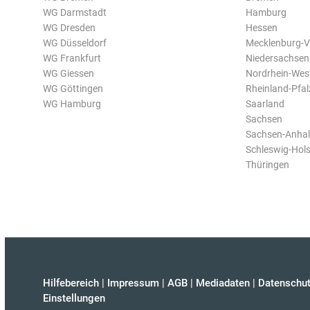
WG Darmstadt
Hamburg
WG Dresden
Hessen
WG Düsseldorf
Mecklenburg-
WG Frankfurt
Niedersachsen
WG Giessen
Nordrhein-Wes
WG Göttingen
Rheinland-Pfal
WG Hamburg
Saarland
Sachsen
Sachsen-Anhal
Schleswig-Hols
Thüringen
Hilfebereich
|
Impressum
|
AGB
|
Mediadaten
|
Datenschut
Einstellungen