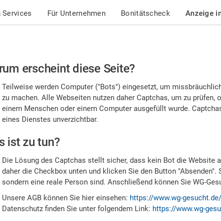
 Services
Für Unternehmen
Bonitätscheck
Anzeige i
te
um erscheint diese Seite?
stätigen
Teilweise werden Computer ("Bots") eingesetzt, um missbräuchlic
,
zu machen. Alle Webseiten nutzen daher Captchas, um zu prüfen, o
einem Menschen oder einem Computer ausgefüllt wurde. Captchas 
ss
eines Dienstes unverzichtbar.
e
 ist zu tun?
n
Die Lösung des Captchas stellt sicher, dass kein Bot die Website au
nsch
daher die Checkbox unten und klicken Sie den Button "Absenden". 
sondern eine reale Person sind. Anschließend können Sie WG-Gesuc
nd
Unsere AGB können Sie hier einsehen:
https://www.wg-gesucht.de
Datenschutz finden Sie unter folgendem Link:
https://www.wg-gesu