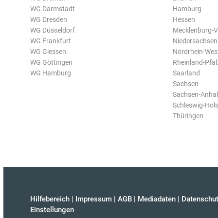
WG Darmstadt
Hamburg
WG Dresden
Hessen
WG Düsseldorf
Mecklenburg-
WG Frankfurt
Niedersachsen
WG Giessen
Nordrhein-Wes
WG Göttingen
Rheinland-Pfal
WG Hamburg
Saarland
Sachsen
Sachsen-Anhal
Schleswig-Hols
Thüringen
Hilfebereich
|
Impressum
|
AGB
|
Mediadaten
|
Datenschut
Einstellungen