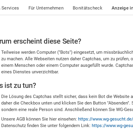
 Services
Für Unternehmen
Bonitätscheck
Anzeige i
te
um erscheint diese Seite?
stätigen
Teilweise werden Computer ("Bots") eingesetzt, um missbräuchlic
,
zu machen. Alle Webseiten nutzen daher Captchas, um zu prüfen, o
einem Menschen oder einem Computer ausgefüllt wurde. Captchas 
ss
eines Dienstes unverzichtbar.
e
 ist zu tun?
n
Die Lösung des Captchas stellt sicher, dass kein Bot die Website au
nsch
daher die Checkbox unten und klicken Sie den Button "Absenden". 
sondern eine reale Person sind. Anschließend können Sie WG-Gesuc
nd
Unsere AGB können Sie hier einsehen:
https://www.wg-gesucht.de
Datenschutz finden Sie unter folgendem Link:
https://www.wg-gesu