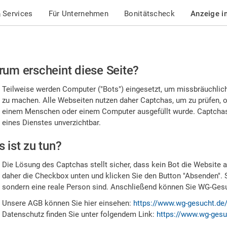
 Services
Für Unternehmen
Bonitätscheck
Anzeige i
te
um erscheint diese Seite?
stätigen
Teilweise werden Computer ("Bots") eingesetzt, um missbräuchlic
,
zu machen. Alle Webseiten nutzen daher Captchas, um zu prüfen, o
einem Menschen oder einem Computer ausgefüllt wurde. Captchas 
ss
eines Dienstes unverzichtbar.
e
 ist zu tun?
n
Die Lösung des Captchas stellt sicher, dass kein Bot die Website au
nsch
daher die Checkbox unten und klicken Sie den Button "Absenden". 
sondern eine reale Person sind. Anschließend können Sie WG-Gesuc
nd
Unsere AGB können Sie hier einsehen:
https://www.wg-gesucht.de
Datenschutz finden Sie unter folgendem Link:
https://www.wg-gesu