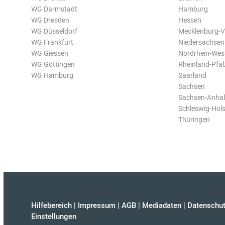
WG Darmstadt
Hamburg
WG Dresden
Hessen
WG Düsseldorf
Mecklenburg-
WG Frankfurt
Niedersachsen
WG Giessen
Nordrhein-Wes
WG Göttingen
Rheinland-Pfal
WG Hamburg
Saarland
Sachsen
Sachsen-Anhal
Schleswig-Hols
Thüringen
Hilfebereich
|
Impressum
|
AGB
|
Mediadaten
|
Datenschut
Einstellungen