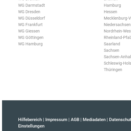
WG Darmstadt
Hamburg
WG Dresden
Hessen
WG Düsseldorf
Mecklenburg-
WG Frankfurt
Niedersachsen
WG Giessen
Nordrhein-Wes
WG Göttingen
Rheinland-Pfal
WG Hamburg
Saarland
Sachsen
Sachsen-Anhal
Schleswig-Hols
Thüringen
Hilfebereich
|
Impressum
|
AGB
|
Mediadaten
|
Datenschut
Einstellungen