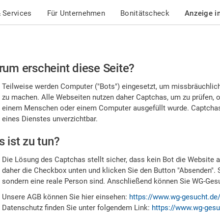
 Services
Für Unternehmen
Bonitätscheck
Anzeige i
te
um erscheint diese Seite?
stätigen
Teilweise werden Computer ("Bots") eingesetzt, um missbräuchlic
,
zu machen. Alle Webseiten nutzen daher Captchas, um zu prüfen, o
einem Menschen oder einem Computer ausgefüllt wurde. Captchas 
ss
eines Dienstes unverzichtbar.
e
 ist zu tun?
n
Die Lösung des Captchas stellt sicher, dass kein Bot die Website au
nsch
daher die Checkbox unten und klicken Sie den Button "Absenden". 
sondern eine reale Person sind. Anschließend können Sie WG-Gesuc
nd
Unsere AGB können Sie hier einsehen:
https://www.wg-gesucht.de
Datenschutz finden Sie unter folgendem Link:
https://www.wg-gesu