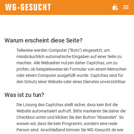
H
WG-
GESUCHT.DE
Bitte
Warum erscheint diese Seite?
bestätigen
Teilweise werden Computer ("Bots") eingesetzt, um
Sie,
missbräuchlich automatische Eingaben auf einer Seite zu
dass
machen. Alle Webseiten nutzen daher Captchas, um zu
Sie
prüfen, ob beispielsweise ein Formular von einem Menschen
oder einem Computer ausgefüllt wurde. Captchas sind für
ein
den Schutz einer Website oder eines Dienstes unverzichtbar.
Mensch
Was ist zu tun?
sind
Die Lösung des Captchas stellt sicher, dass kein Bot die
Website automatisiert aufruft. Bitte markieren Sie daher die
Checkbox unten und klicken Sie den Button "Absenden". So
wissen wir, dass Sie kein Programm, sondern eine reale
Person sind. Anschließend können Sie WG-Gesucht.de wie