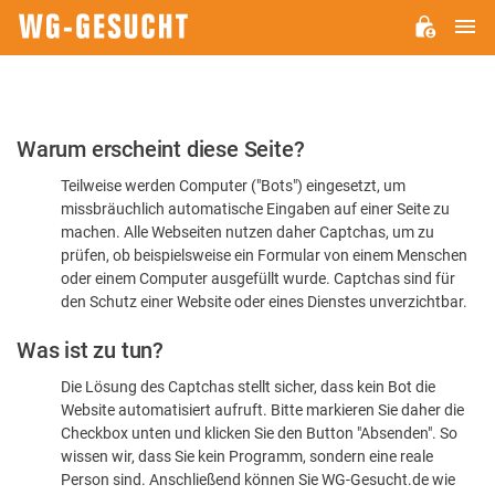
H
WG-
GESUCHT.DE
Bitte
Warum erscheint diese Seite?
bestätigen
Teilweise werden Computer ("Bots") eingesetzt, um
Sie,
missbräuchlich automatische Eingaben auf einer Seite zu
dass
machen. Alle Webseiten nutzen daher Captchas, um zu
Sie
prüfen, ob beispielsweise ein Formular von einem Menschen
oder einem Computer ausgefüllt wurde. Captchas sind für
ein
den Schutz einer Website oder eines Dienstes unverzichtbar.
Mensch
Was ist zu tun?
sind
Die Lösung des Captchas stellt sicher, dass kein Bot die
Website automatisiert aufruft. Bitte markieren Sie daher die
Checkbox unten und klicken Sie den Button "Absenden". So
wissen wir, dass Sie kein Programm, sondern eine reale
Person sind. Anschließend können Sie WG-Gesucht.de wie