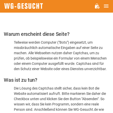
H
WG-
GESUCHT.DE
Bitte
Warum erscheint diese Seite?
bestätigen
Teilweise werden Computer ("Bots") eingesetzt, um
Sie,
missbräuchlich automatische Eingaben auf einer Seite zu
dass
machen. Alle Webseiten nutzen daher Captchas, um zu
Sie
prüfen, ob beispielsweise ein Formular von einem Menschen
oder einem Computer ausgefüllt wurde. Captchas sind für
ein
den Schutz einer Website oder eines Dienstes unverzichtbar.
Mensch
Was ist zu tun?
sind
Die Lösung des Captchas stellt sicher, dass kein Bot die
Website automatisiert aufruft. Bitte markieren Sie daher die
Checkbox unten und klicken Sie den Button "Absenden". So
wissen wir, dass Sie kein Programm, sondern eine reale
Person sind. Anschließend können Sie WG-Gesucht.de wie