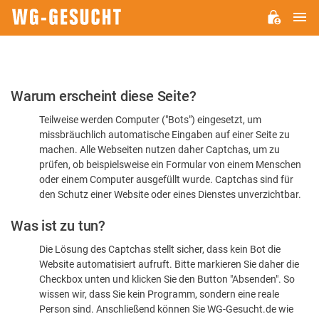
H
WG-
GESUCHT.DE
Bitte
Warum erscheint diese Seite?
bestätigen
Teilweise werden Computer ("Bots") eingesetzt, um
Sie,
missbräuchlich automatische Eingaben auf einer Seite zu
dass
machen. Alle Webseiten nutzen daher Captchas, um zu
Sie
prüfen, ob beispielsweise ein Formular von einem Menschen
oder einem Computer ausgefüllt wurde. Captchas sind für
ein
den Schutz einer Website oder eines Dienstes unverzichtbar.
Mensch
Was ist zu tun?
sind
Die Lösung des Captchas stellt sicher, dass kein Bot die
Website automatisiert aufruft. Bitte markieren Sie daher die
Checkbox unten und klicken Sie den Button "Absenden". So
wissen wir, dass Sie kein Programm, sondern eine reale
Person sind. Anschließend können Sie WG-Gesucht.de wie