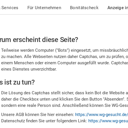
 Services
Für Unternehmen
Bonitätscheck
Anzeige i
te
um erscheint diese Seite?
stätigen
Teilweise werden Computer ("Bots") eingesetzt, um missbräuchlic
,
zu machen. Alle Webseiten nutzen daher Captchas, um zu prüfen, o
einem Menschen oder einem Computer ausgefüllt wurde. Captchas 
ss
eines Dienstes unverzichtbar.
e
 ist zu tun?
n
Die Lösung des Captchas stellt sicher, dass kein Bot die Website au
nsch
daher die Checkbox unten und klicken Sie den Button "Absenden". 
sondern eine reale Person sind. Anschließend können Sie WG-Gesuc
nd
Unsere AGB können Sie hier einsehen:
https://www.wg-gesucht.de
Datenschutz finden Sie unter folgendem Link:
https://www.wg-gesu