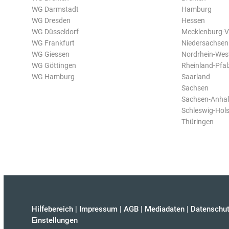
WG Darmstadt
Hamburg
WG Dresden
Hessen
WG Düsseldorf
Mecklenburg-
WG Frankfurt
Niedersachsen
WG Giessen
Nordrhein-Wes
WG Göttingen
Rheinland-Pfal
WG Hamburg
Saarland
Sachsen
Sachsen-Anhal
Schleswig-Hols
Thüringen
Hilfebereich
|
Impressum
|
AGB
|
Mediadaten
|
Datenschut
Einstellungen