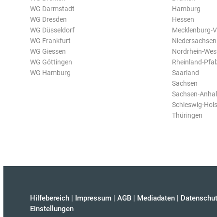
WG Darmstadt
Hamburg
WG Dresden
Hessen
WG Düsseldorf
Mecklenburg-
WG Frankfurt
Niedersachsen
WG Giessen
Nordrhein-Wes
WG Göttingen
Rheinland-Pfal
WG Hamburg
Saarland
Sachsen
Sachsen-Anhal
Schleswig-Hols
Thüringen
Hilfebereich
|
Impressum
|
AGB
|
Mediadaten
|
Datenschut
Einstellungen