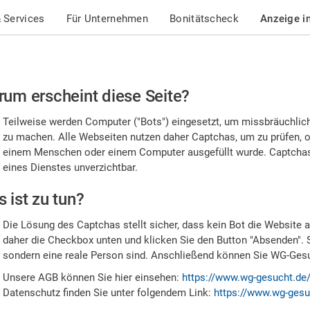
 Services
Für Unternehmen
Bonitätscheck
Anzeige i
te
um erscheint diese Seite?
stätigen
Teilweise werden Computer ("Bots") eingesetzt, um missbräuchlic
,
zu machen. Alle Webseiten nutzen daher Captchas, um zu prüfen, o
einem Menschen oder einem Computer ausgefüllt wurde. Captchas 
ss
eines Dienstes unverzichtbar.
e
 ist zu tun?
n
Die Lösung des Captchas stellt sicher, dass kein Bot die Website au
nsch
daher die Checkbox unten und klicken Sie den Button "Absenden". 
sondern eine reale Person sind. Anschließend können Sie WG-Gesuc
nd
Unsere AGB können Sie hier einsehen:
https://www.wg-gesucht.de
Datenschutz finden Sie unter folgendem Link:
https://www.wg-gesu