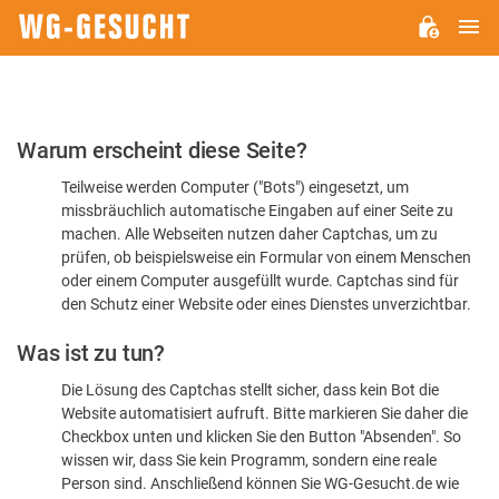
H
WG-
GESUCHT.DE
Bitte
Warum erscheint diese Seite?
bestätigen
Teilweise werden Computer ("Bots") eingesetzt, um
Sie,
missbräuchlich automatische Eingaben auf einer Seite zu
dass
machen. Alle Webseiten nutzen daher Captchas, um zu
Sie
prüfen, ob beispielsweise ein Formular von einem Menschen
oder einem Computer ausgefüllt wurde. Captchas sind für
ein
den Schutz einer Website oder eines Dienstes unverzichtbar.
Mensch
Was ist zu tun?
sind
Die Lösung des Captchas stellt sicher, dass kein Bot die
Website automatisiert aufruft. Bitte markieren Sie daher die
Checkbox unten und klicken Sie den Button "Absenden". So
wissen wir, dass Sie kein Programm, sondern eine reale
Person sind. Anschließend können Sie WG-Gesucht.de wie