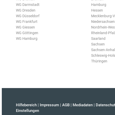
WG Darmstadt
Hamburg
WG Dresden
Hessen
WG Düsseldorf
Mecklenburg-
WG Frankfurt
Niedersachsen
WG Giessen
Nordrhein-Wes
WG Göttingen
Rheinland-Pfal
WG Hamburg
Saarland
Sachsen
Sachsen-Anhal
Schleswig-Hols
Thüringen
Hilfebereich
|
Impressum
|
AGB
|
Mediadaten
|
Datenschut
Einstellungen