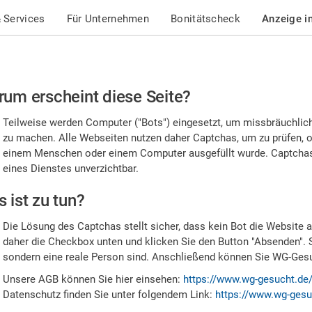
 Services
Für Unternehmen
Bonitätscheck
Anzeige i
te
um erscheint diese Seite?
stätigen
Teilweise werden Computer ("Bots") eingesetzt, um missbräuchlic
,
zu machen. Alle Webseiten nutzen daher Captchas, um zu prüfen, o
einem Menschen oder einem Computer ausgefüllt wurde. Captchas 
ss
eines Dienstes unverzichtbar.
e
 ist zu tun?
n
Die Lösung des Captchas stellt sicher, dass kein Bot die Website au
nsch
daher die Checkbox unten und klicken Sie den Button "Absenden". 
sondern eine reale Person sind. Anschließend können Sie WG-Gesuc
nd
Unsere AGB können Sie hier einsehen:
https://www.wg-gesucht.de
Datenschutz finden Sie unter folgendem Link:
https://www.wg-gesu