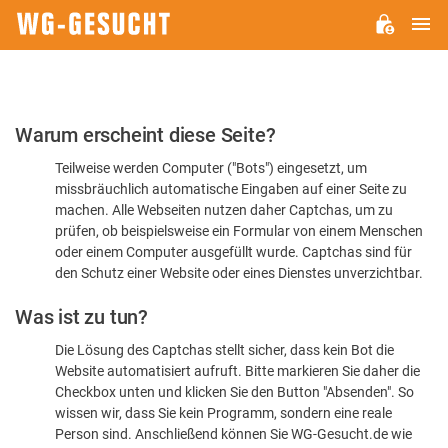
H
WG-
GESUCHT.DE
Bitte
Warum erscheint diese Seite?
bestätigen
Teilweise werden Computer ("Bots") eingesetzt, um
Sie,
missbräuchlich automatische Eingaben auf einer Seite zu
dass
machen. Alle Webseiten nutzen daher Captchas, um zu
Sie
prüfen, ob beispielsweise ein Formular von einem Menschen
oder einem Computer ausgefüllt wurde. Captchas sind für
ein
den Schutz einer Website oder eines Dienstes unverzichtbar.
Mensch
Was ist zu tun?
sind
Die Lösung des Captchas stellt sicher, dass kein Bot die
Website automatisiert aufruft. Bitte markieren Sie daher die
Checkbox unten und klicken Sie den Button "Absenden". So
wissen wir, dass Sie kein Programm, sondern eine reale
Person sind. Anschließend können Sie WG-Gesucht.de wie