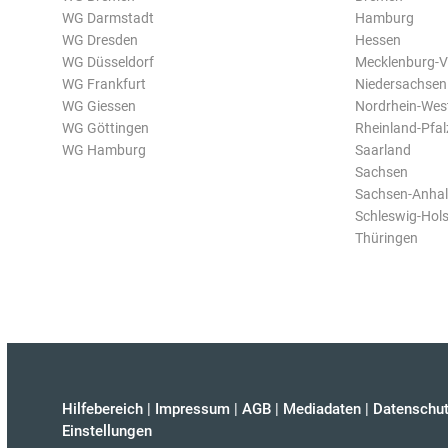
WG Darmstadt
Hamburg
WG Dresden
Hessen
WG Düsseldorf
Mecklenburg-
WG Frankfurt
Niedersachsen
WG Giessen
Nordrhein-Wes
WG Göttingen
Rheinland-Pfal
WG Hamburg
Saarland
Sachsen
Sachsen-Anhal
Schleswig-Hols
Thüringen
Hilfebereich
|
Impressum
|
AGB
|
Mediadaten
|
Datenschut
Einstellungen