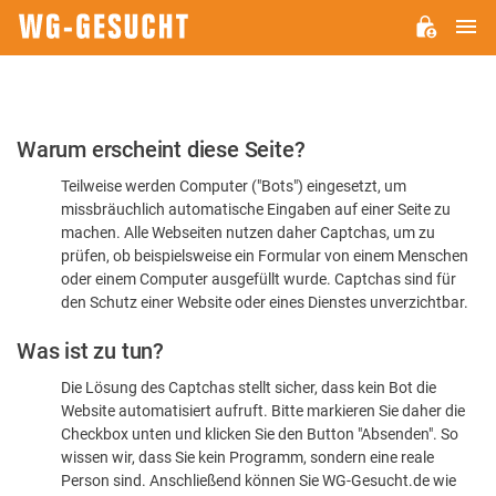
H
WG-
GESUCHT.DE
Bitte
Warum erscheint diese Seite?
bestätigen
Teilweise werden Computer ("Bots") eingesetzt, um
Sie,
missbräuchlich automatische Eingaben auf einer Seite zu
dass
machen. Alle Webseiten nutzen daher Captchas, um zu
Sie
prüfen, ob beispielsweise ein Formular von einem Menschen
oder einem Computer ausgefüllt wurde. Captchas sind für
ein
den Schutz einer Website oder eines Dienstes unverzichtbar.
Mensch
Was ist zu tun?
sind
Die Lösung des Captchas stellt sicher, dass kein Bot die
Website automatisiert aufruft. Bitte markieren Sie daher die
Checkbox unten und klicken Sie den Button "Absenden". So
wissen wir, dass Sie kein Programm, sondern eine reale
Person sind. Anschließend können Sie WG-Gesucht.de wie