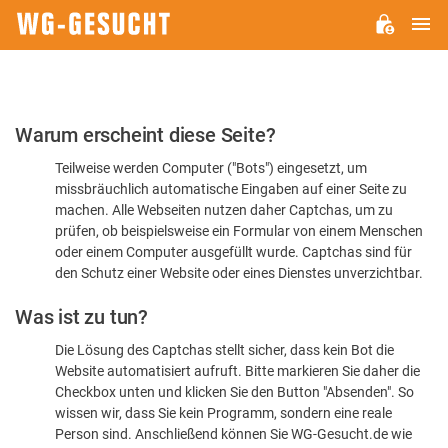
H
WG-
GESUCHT.DE
Bitte
Warum erscheint diese Seite?
bestätigen
Teilweise werden Computer ("Bots") eingesetzt, um
Sie,
missbräuchlich automatische Eingaben auf einer Seite zu
dass
machen. Alle Webseiten nutzen daher Captchas, um zu
Sie
prüfen, ob beispielsweise ein Formular von einem Menschen
oder einem Computer ausgefüllt wurde. Captchas sind für
ein
den Schutz einer Website oder eines Dienstes unverzichtbar.
Mensch
Was ist zu tun?
sind
Die Lösung des Captchas stellt sicher, dass kein Bot die
Website automatisiert aufruft. Bitte markieren Sie daher die
Checkbox unten und klicken Sie den Button "Absenden". So
wissen wir, dass Sie kein Programm, sondern eine reale
Person sind. Anschließend können Sie WG-Gesucht.de wie