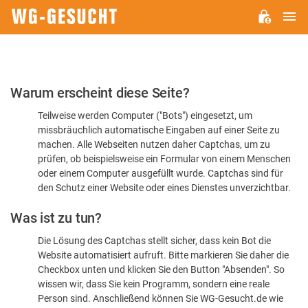
H
WG-
GESUCHT.DE
Bitte
Warum erscheint diese Seite?
bestätigen
Teilweise werden Computer ("Bots") eingesetzt, um
Sie,
missbräuchlich automatische Eingaben auf einer Seite zu
dass
machen. Alle Webseiten nutzen daher Captchas, um zu
Sie
prüfen, ob beispielsweise ein Formular von einem Menschen
oder einem Computer ausgefüllt wurde. Captchas sind für
ein
den Schutz einer Website oder eines Dienstes unverzichtbar.
Mensch
Was ist zu tun?
sind
Die Lösung des Captchas stellt sicher, dass kein Bot die
Website automatisiert aufruft. Bitte markieren Sie daher die
Checkbox unten und klicken Sie den Button "Absenden". So
wissen wir, dass Sie kein Programm, sondern eine reale
Person sind. Anschließend können Sie WG-Gesucht.de wie