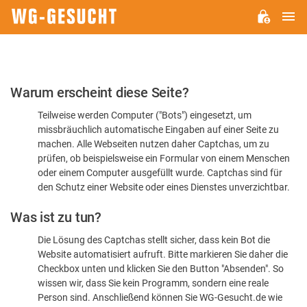
H
WG-
GESUCHT.DE
Bitte
Warum erscheint diese Seite?
bestätigen
Teilweise werden Computer ("Bots") eingesetzt, um
Sie,
missbräuchlich automatische Eingaben auf einer Seite zu
dass
machen. Alle Webseiten nutzen daher Captchas, um zu
Sie
prüfen, ob beispielsweise ein Formular von einem Menschen
oder einem Computer ausgefüllt wurde. Captchas sind für
ein
den Schutz einer Website oder eines Dienstes unverzichtbar.
Mensch
Was ist zu tun?
sind
Die Lösung des Captchas stellt sicher, dass kein Bot die
Website automatisiert aufruft. Bitte markieren Sie daher die
Checkbox unten und klicken Sie den Button "Absenden". So
wissen wir, dass Sie kein Programm, sondern eine reale
Person sind. Anschließend können Sie WG-Gesucht.de wie