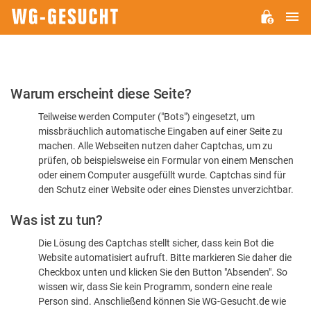
H
WG-
GESUCHT.DE
Bitte
Warum erscheint diese Seite?
bestätigen
Teilweise werden Computer ("Bots") eingesetzt, um
Sie,
missbräuchlich automatische Eingaben auf einer Seite zu
dass
machen. Alle Webseiten nutzen daher Captchas, um zu
Sie
prüfen, ob beispielsweise ein Formular von einem Menschen
oder einem Computer ausgefüllt wurde. Captchas sind für
ein
den Schutz einer Website oder eines Dienstes unverzichtbar.
Mensch
Was ist zu tun?
sind
Die Lösung des Captchas stellt sicher, dass kein Bot die
Website automatisiert aufruft. Bitte markieren Sie daher die
Checkbox unten und klicken Sie den Button "Absenden". So
wissen wir, dass Sie kein Programm, sondern eine reale
Person sind. Anschließend können Sie WG-Gesucht.de wie