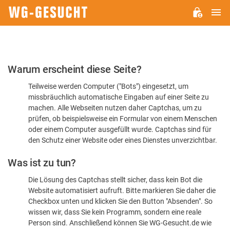
H
WG-
GESUCHT.DE
Bitte
Warum erscheint diese Seite?
bestätigen
Teilweise werden Computer ("Bots") eingesetzt, um
Sie,
missbräuchlich automatische Eingaben auf einer Seite zu
dass
machen. Alle Webseiten nutzen daher Captchas, um zu
Sie
prüfen, ob beispielsweise ein Formular von einem Menschen
oder einem Computer ausgefüllt wurde. Captchas sind für
ein
den Schutz einer Website oder eines Dienstes unverzichtbar.
Mensch
Was ist zu tun?
sind
Die Lösung des Captchas stellt sicher, dass kein Bot die
Website automatisiert aufruft. Bitte markieren Sie daher die
Checkbox unten und klicken Sie den Button "Absenden". So
wissen wir, dass Sie kein Programm, sondern eine reale
Person sind. Anschließend können Sie WG-Gesucht.de wie