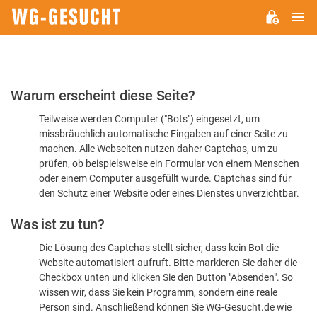
H
WG-
GESUCHT.DE
Bitte
Warum erscheint diese Seite?
bestätigen
Teilweise werden Computer ("Bots") eingesetzt, um
Sie,
missbräuchlich automatische Eingaben auf einer Seite zu
dass
machen. Alle Webseiten nutzen daher Captchas, um zu
Sie
prüfen, ob beispielsweise ein Formular von einem Menschen
oder einem Computer ausgefüllt wurde. Captchas sind für
ein
den Schutz einer Website oder eines Dienstes unverzichtbar.
Mensch
Was ist zu tun?
sind
Die Lösung des Captchas stellt sicher, dass kein Bot die
Website automatisiert aufruft. Bitte markieren Sie daher die
Checkbox unten und klicken Sie den Button "Absenden". So
wissen wir, dass Sie kein Programm, sondern eine reale
Person sind. Anschließend können Sie WG-Gesucht.de wie