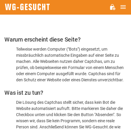
H
WG-
GESUCHT.DE
Bitte
Warum erscheint diese Seite?
bestätigen
Teilweise werden Computer ("Bots") eingesetzt, um
Sie,
missbräuchlich automatische Eingaben auf einer Seite zu
dass
machen. Alle Webseiten nutzen daher Captchas, um zu
Sie
prüfen, ob beispielsweise ein Formular von einem Menschen
oder einem Computer ausgefüllt wurde. Captchas sind für
ein
den Schutz einer Website oder eines Dienstes unverzichtbar.
Mensch
Was ist zu tun?
sind
Die Lösung des Captchas stellt sicher, dass kein Bot die
Website automatisiert aufruft. Bitte markieren Sie daher die
Checkbox unten und klicken Sie den Button "Absenden". So
wissen wir, dass Sie kein Programm, sondern eine reale
Person sind. Anschließend können Sie WG-Gesucht.de wie