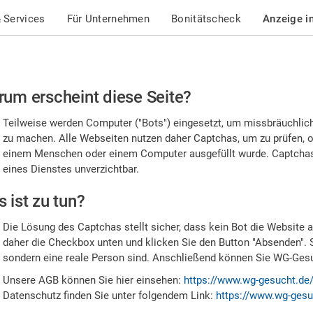
 Services
Für Unternehmen
Bonitätscheck
Anzeige i
te
um erscheint diese Seite?
stätigen
Teilweise werden Computer ("Bots") eingesetzt, um missbräuchlic
,
zu machen. Alle Webseiten nutzen daher Captchas, um zu prüfen, o
einem Menschen oder einem Computer ausgefüllt wurde. Captchas 
ss
eines Dienstes unverzichtbar.
e
 ist zu tun?
n
Die Lösung des Captchas stellt sicher, dass kein Bot die Website au
nsch
daher die Checkbox unten und klicken Sie den Button "Absenden". 
sondern eine reale Person sind. Anschließend können Sie WG-Gesuc
nd
Unsere AGB können Sie hier einsehen:
https://www.wg-gesucht.de
Datenschutz finden Sie unter folgendem Link:
https://www.wg-gesu