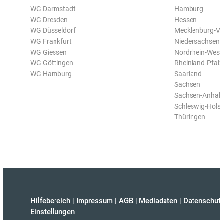
WG Darmstadt
Hamburg
WG Dresden
Hessen
WG Düsseldorf
Mecklenburg-
WG Frankfurt
Niedersachsen
WG Giessen
Nordrhein-Wes
WG Göttingen
Rheinland-Pfal
WG Hamburg
Saarland
Sachsen
Sachsen-Anhal
Schleswig-Hols
Thüringen
Hilfebereich
|
Impressum
|
AGB
|
Mediadaten
|
Datenschut
Einstellungen