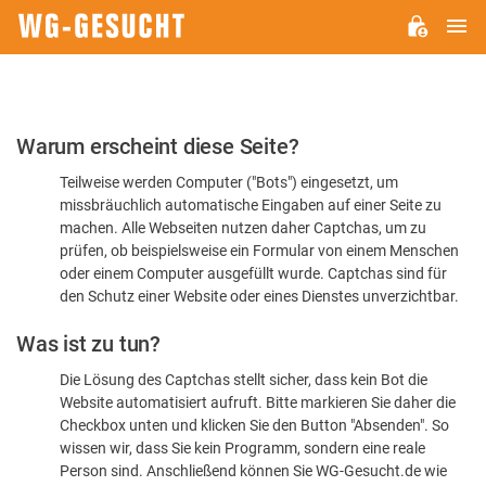
H
WG-
GESUCHT.DE
Bitte
Warum erscheint diese Seite?
bestätigen
Teilweise werden Computer ("Bots") eingesetzt, um
Sie,
missbräuchlich automatische Eingaben auf einer Seite zu
dass
machen. Alle Webseiten nutzen daher Captchas, um zu
Sie
prüfen, ob beispielsweise ein Formular von einem Menschen
oder einem Computer ausgefüllt wurde. Captchas sind für
ein
den Schutz einer Website oder eines Dienstes unverzichtbar.
Mensch
Was ist zu tun?
sind
Die Lösung des Captchas stellt sicher, dass kein Bot die
Website automatisiert aufruft. Bitte markieren Sie daher die
Checkbox unten und klicken Sie den Button "Absenden". So
wissen wir, dass Sie kein Programm, sondern eine reale
Person sind. Anschließend können Sie WG-Gesucht.de wie