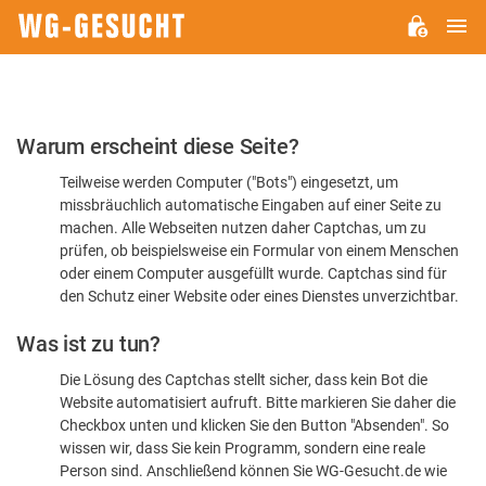
H
WG-
GESUCHT.DE
Bitte
Warum erscheint diese Seite?
bestätigen
Teilweise werden Computer ("Bots") eingesetzt, um
Sie,
missbräuchlich automatische Eingaben auf einer Seite zu
dass
machen. Alle Webseiten nutzen daher Captchas, um zu
Sie
prüfen, ob beispielsweise ein Formular von einem Menschen
oder einem Computer ausgefüllt wurde. Captchas sind für
ein
den Schutz einer Website oder eines Dienstes unverzichtbar.
Mensch
Was ist zu tun?
sind
Die Lösung des Captchas stellt sicher, dass kein Bot die
Website automatisiert aufruft. Bitte markieren Sie daher die
Checkbox unten und klicken Sie den Button "Absenden". So
wissen wir, dass Sie kein Programm, sondern eine reale
Person sind. Anschließend können Sie WG-Gesucht.de wie