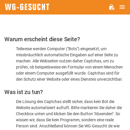
H
WG-
GESUCHT.DE
Bitte
Warum erscheint diese Seite?
bestätigen
Teilweise werden Computer ("Bots") eingesetzt, um
Sie,
missbräuchlich automatische Eingaben auf einer Seite zu
dass
machen. Alle Webseiten nutzen daher Captchas, um zu
Sie
prüfen, ob beispielsweise ein Formular von einem Menschen
oder einem Computer ausgefüllt wurde. Captchas sind für
ein
den Schutz einer Website oder eines Dienstes unverzichtbar.
Mensch
Was ist zu tun?
sind
Die Lösung des Captchas stellt sicher, dass kein Bot die
Website automatisiert aufruft. Bitte markieren Sie daher die
Checkbox unten und klicken Sie den Button "Absenden". So
wissen wir, dass Sie kein Programm, sondern eine reale
Person sind. Anschließend können Sie WG-Gesucht.de wie