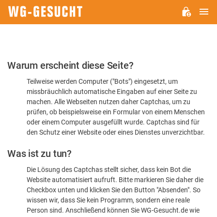
H
WG-
GESUCHT.DE
Bitte
Warum erscheint diese Seite?
bestätigen
Teilweise werden Computer ("Bots") eingesetzt, um
Sie,
missbräuchlich automatische Eingaben auf einer Seite zu
dass
machen. Alle Webseiten nutzen daher Captchas, um zu
Sie
prüfen, ob beispielsweise ein Formular von einem Menschen
oder einem Computer ausgefüllt wurde. Captchas sind für
ein
den Schutz einer Website oder eines Dienstes unverzichtbar.
Mensch
Was ist zu tun?
sind
Die Lösung des Captchas stellt sicher, dass kein Bot die
Website automatisiert aufruft. Bitte markieren Sie daher die
Checkbox unten und klicken Sie den Button "Absenden". So
wissen wir, dass Sie kein Programm, sondern eine reale
Person sind. Anschließend können Sie WG-Gesucht.de wie