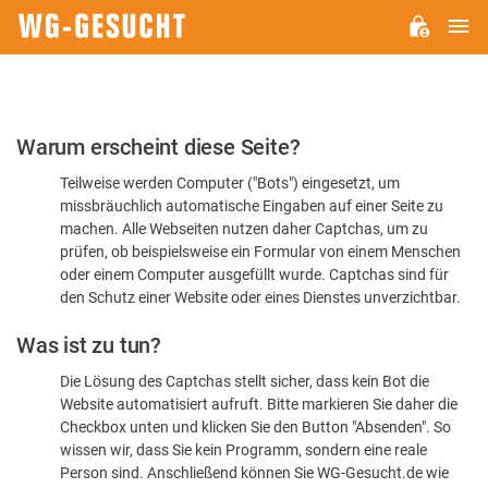
H
WG-
GESUCHT.DE
Bitte
Warum erscheint diese Seite?
bestätigen
Teilweise werden Computer ("Bots") eingesetzt, um
Sie,
missbräuchlich automatische Eingaben auf einer Seite zu
dass
machen. Alle Webseiten nutzen daher Captchas, um zu
Sie
prüfen, ob beispielsweise ein Formular von einem Menschen
oder einem Computer ausgefüllt wurde. Captchas sind für
ein
den Schutz einer Website oder eines Dienstes unverzichtbar.
Mensch
Was ist zu tun?
sind
Die Lösung des Captchas stellt sicher, dass kein Bot die
Website automatisiert aufruft. Bitte markieren Sie daher die
Checkbox unten und klicken Sie den Button "Absenden". So
wissen wir, dass Sie kein Programm, sondern eine reale
Person sind. Anschließend können Sie WG-Gesucht.de wie