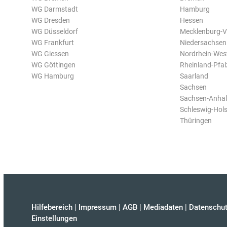
WG Darmstadt
Hamburg
WG Dresden
Hessen
WG Düsseldorf
Mecklenburg-
WG Frankfurt
Niedersachsen
WG Giessen
Nordrhein-Wes
WG Göttingen
Rheinland-Pfal
WG Hamburg
Saarland
Sachsen
Sachsen-Anhal
Schleswig-Hols
Thüringen
Hilfebereich
|
Impressum
|
AGB
|
Mediadaten
|
Datenschut
Einstellungen