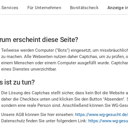
 Services
Für Unternehmen
Bonitätscheck
Anzeige i
te
um erscheint diese Seite?
stätigen
Teilweise werden Computer ("Bots") eingesetzt, um missbräuchlic
,
zu machen. Alle Webseiten nutzen daher Captchas, um zu prüfen, o
einem Menschen oder einem Computer ausgefüllt wurde. Captchas 
ss
eines Dienstes unverzichtbar.
e
 ist zu tun?
n
Die Lösung des Captchas stellt sicher, dass kein Bot die Website au
nsch
daher die Checkbox unten und klicken Sie den Button "Absenden". 
sondern eine reale Person sind. Anschließend können Sie WG-Gesuc
nd
Unsere AGB können Sie hier einsehen:
https://www.wg-gesucht.de
Datenschutz finden Sie unter folgendem Link:
https://www.wg-gesu