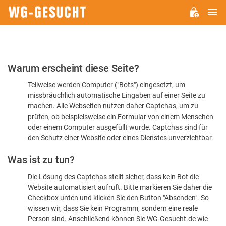
H
WG-
GESUCHT.DE
Bitte
Warum erscheint diese Seite?
bestätigen
Teilweise werden Computer ("Bots") eingesetzt, um
Sie,
missbräuchlich automatische Eingaben auf einer Seite zu
dass
machen. Alle Webseiten nutzen daher Captchas, um zu
Sie
prüfen, ob beispielsweise ein Formular von einem Menschen
oder einem Computer ausgefüllt wurde. Captchas sind für
ein
den Schutz einer Website oder eines Dienstes unverzichtbar.
Mensch
Was ist zu tun?
sind
Die Lösung des Captchas stellt sicher, dass kein Bot die
Website automatisiert aufruft. Bitte markieren Sie daher die
Checkbox unten und klicken Sie den Button "Absenden". So
wissen wir, dass Sie kein Programm, sondern eine reale
Person sind. Anschließend können Sie WG-Gesucht.de wie