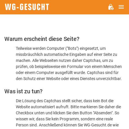
H
WG-
GESUCHT.DE
Bitte
Warum erscheint diese Seite?
bestätigen
Teilweise werden Computer ("Bots") eingesetzt, um
Sie,
missbräuchlich automatische Eingaben auf einer Seite zu
dass
machen. Alle Webseiten nutzen daher Captchas, um zu
Sie
prüfen, ob beispielsweise ein Formular von einem Menschen
oder einem Computer ausgefüllt wurde. Captchas sind für
ein
den Schutz einer Website oder eines Dienstes unverzichtbar.
Mensch
Was ist zu tun?
sind
Die Lösung des Captchas stellt sicher, dass kein Bot die
Website automatisiert aufruft. Bitte markieren Sie daher die
Checkbox unten und klicken Sie den Button "Absenden". So
wissen wir, dass Sie kein Programm, sondern eine reale
Person sind. Anschließend können Sie WG-Gesucht.de wie