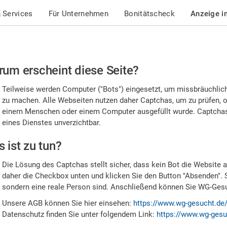
 Services
Für Unternehmen
Bonitätscheck
Anzeige i
te
um erscheint diese Seite?
stätigen
Teilweise werden Computer ("Bots") eingesetzt, um missbräuchlic
,
zu machen. Alle Webseiten nutzen daher Captchas, um zu prüfen, o
einem Menschen oder einem Computer ausgefüllt wurde. Captchas 
ss
eines Dienstes unverzichtbar.
e
 ist zu tun?
n
Die Lösung des Captchas stellt sicher, dass kein Bot die Website au
nsch
daher die Checkbox unten und klicken Sie den Button "Absenden". 
sondern eine reale Person sind. Anschließend können Sie WG-Gesuc
nd
Unsere AGB können Sie hier einsehen:
https://www.wg-gesucht.de
Datenschutz finden Sie unter folgendem Link:
https://www.wg-gesu