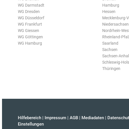
WG Darmstadt
Hamburg
WG Dresden
Hessen
WG Düsseldorf
Mecklenburg-
WG Frankfurt
Niedersachsen
WG Giessen
Nordrhein-Wes
WG Göttingen
Rheinland-Pfal
WG Hamburg
Saarland
Sachsen
Sachsen-Anhal
Schleswig-Hols
Thüringen
Hilfebereich
|
Impressum
|
AGB
|
Mediadaten
|
Datenschut
Einstellungen