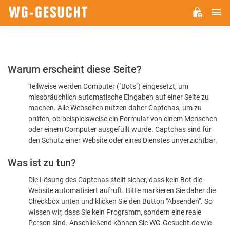
H
WG-
GESUCHT.DE
Bitte
Warum erscheint diese Seite?
bestätigen
Teilweise werden Computer ("Bots") eingesetzt, um
Sie,
missbräuchlich automatische Eingaben auf einer Seite zu
dass
machen. Alle Webseiten nutzen daher Captchas, um zu
Sie
prüfen, ob beispielsweise ein Formular von einem Menschen
oder einem Computer ausgefüllt wurde. Captchas sind für
ein
den Schutz einer Website oder eines Dienstes unverzichtbar.
Mensch
Was ist zu tun?
sind
Die Lösung des Captchas stellt sicher, dass kein Bot die
Website automatisiert aufruft. Bitte markieren Sie daher die
Checkbox unten und klicken Sie den Button "Absenden". So
wissen wir, dass Sie kein Programm, sondern eine reale
Person sind. Anschließend können Sie WG-Gesucht.de wie