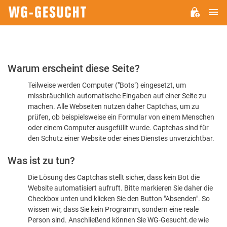
H
WG-
GESUCHT.DE
Bitte
Warum erscheint diese Seite?
bestätigen
Teilweise werden Computer ("Bots") eingesetzt, um
Sie,
missbräuchlich automatische Eingaben auf einer Seite zu
dass
machen. Alle Webseiten nutzen daher Captchas, um zu
Sie
prüfen, ob beispielsweise ein Formular von einem Menschen
oder einem Computer ausgefüllt wurde. Captchas sind für
ein
den Schutz einer Website oder eines Dienstes unverzichtbar.
Mensch
Was ist zu tun?
sind
Die Lösung des Captchas stellt sicher, dass kein Bot die
Website automatisiert aufruft. Bitte markieren Sie daher die
Checkbox unten und klicken Sie den Button "Absenden". So
wissen wir, dass Sie kein Programm, sondern eine reale
Person sind. Anschließend können Sie WG-Gesucht.de wie